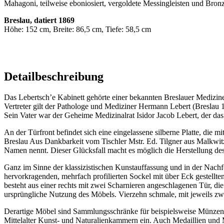
Mahagoni, teilweise eboniosiert, vergoldete Messingleisten und Bron
Breslau, datiert 1869
Höhe: 152 cm, Breite: 86,5 cm, Tiefe: 58,5 cm
Detailbeschreibung
Das Lebertsch’e Kabinett gehörte einer bekannten Breslauer Medizin
Vertreter gilt der Pathologe und Mediziner Hermann Lebert (Breslau 
Sein Vater war der Geheime Medizinalrat Isidor Jacob Lebert, der da
An der Türfront befindet sich eine eingelassene silberne Platte, die 
Breslau Aus Dankbarkeit vom Tischler Mstr. Ed. Tilgner aus Malkwitz
Namen nennt. Dieser Glücksfall macht es möglich die Herstellung des 
Ganz im Sinne der klassizistischen Kunstauffassung und in der Nac
hervorkragenden, mehrfach profilierten Sockel mit über Eck gestellten
besteht aus einer rechts mit zwei Scharnieren angeschlagenen Tür, die
ursprüngliche Nutzung des Möbels. Vierzehn schmale, mit jeweils z
Derartige Möbel sind Sammlungsschränke für beispielsweise Münzen o
Mittelalter Kunst- und Naturalienkammern ein. Auch Medaillien un