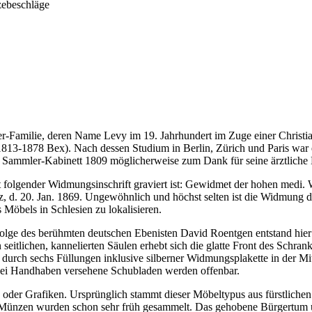
zebeschläge
er-Familie, deren Name Levy im 19. Jahrhundert im Zuge einer Christi
1813-1878 Bex). Nach dessen Studium in Berlin, Zürich und Paris war 
s Sammler-Kabinett 1809 möglicherweise zum Dank für seine ärztliche K
mit folgender Widmungsinschrift graviert ist: Gewidmet der hohen medi.
, d. 20. Jan. 1869. Ungewöhnlich und höchst selten ist die Widmung d
Möbels in Schlesien zu lokalisieren.
hfolge des berühmten deutschen Ebenisten David Roentgen entstand hi
 seitlichen, kannelierten Säulen erhebt sich die glatte Front des Schra
 durch sechs Füllungen inklusive silberner Widmungsplakette in der Mitt
wei Handhaben versehene Schubladen werden offenbar.
der Grafiken. Ursprünglich stammt dieser Möbeltypus aus fürstlichen
d Münzen wurden schon sehr früh gesammelt. Das gehobene Bürgertum 