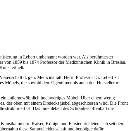
anisierung in Lebert umbenannt worden war. Als berühmtester
er von 1859 bis 1874 Professor der Medizinischen Klinik in Breslau.
unst erhielt.
 Wissenschaft d. geh. Medicinalrath Herrn Professor Dr. Lebert zu
es Möbels, die sowohl den Eigentümer als auch den Hersteller mit
er ein außergewöhnlich hochwertiges Möbel. Über einem wenig
nkes, der oben mit einem Dreiecksgiebel abgeschlossen wird. Die Front
e strukturiert ist. Das Innenleben des Schrankes offenbart die
 Kunstkammern. Kaiser, Könige und Fürsten richteten sich seit dem
übernahm diese Sammelleidenschaft und benötigte dafür